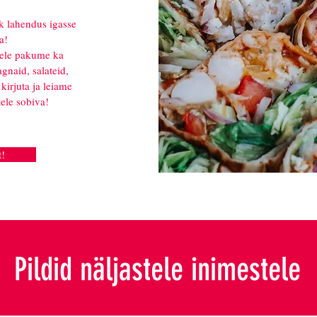
ik lahendus igasse
a!
dele pakume ka
gnaid, salateid,
kirjuta ja leiame
tele sobiva!
t!
Pildid näljastele inimestele