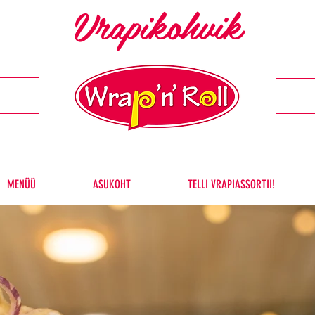
Vrapikohvik
MENÜÜ
ASUKOHT
TELLI VRAPIASSORTII!