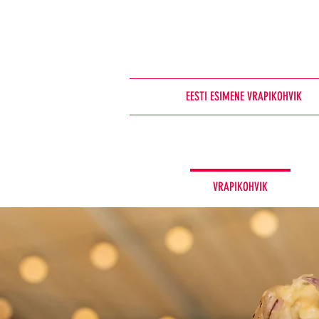
EESTI ESIMENE VRAPIKOHVIK
VRAPIKOHVIK
TELLI KOJU!