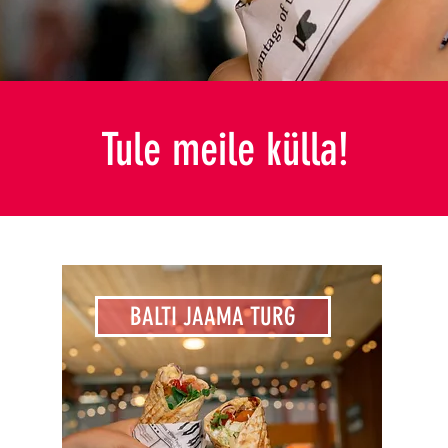
Tule meile külla!
BALTI JAAMA TURG