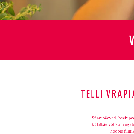
V
TELLI VRAPI
Sünnipäevad, beebipe
külaliste või kolleegid
hoopis filmi