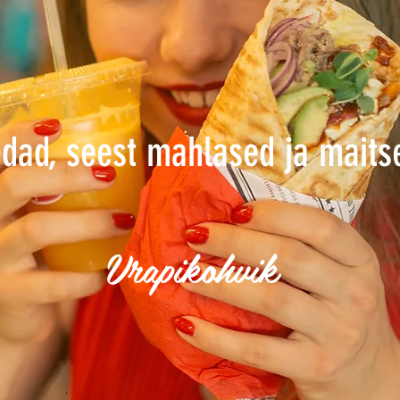
edad, seest mahlased ja maits
Vrapikohvik