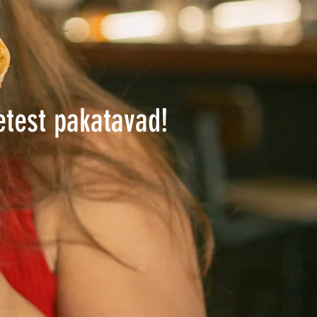
etest pakatavad!