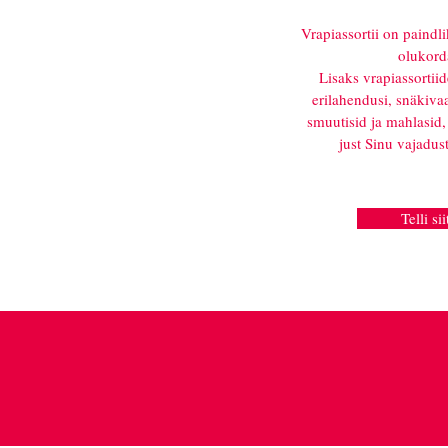
Vrapiassortii on paindl
olukord
Lisaks vrapiassortii
erilahendusi, snäkivaa
smuutisid ja mahlasid, 
just Sinu vajadus
Telli sii