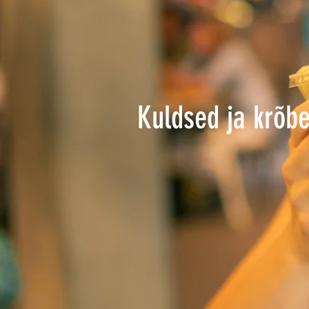
Kuldsed ja krõb