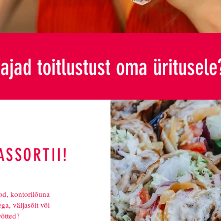
ajad toitlustust oma üritusele
ASSORTII!
od, kontorilõuna
ega, väljasõit või
võtted?